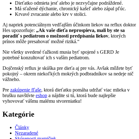
Dieťatko odmieta jesť alebo je nezvyčajne podráždené.
Má sťažené dýchanie, chronický kašeľ alebo zápal pľúc.
Krvavé zvracanie alebo krv v stolici.
Aj napriek potenciálnym vedľajším účinkom liekov na reflux doktor
Hes upozorňuje:
„Ak vaše dieťa neprospieva, mali by ste sa
poradiť s pediatrom o možnosti predpísania liekov
, ktorých
prínos môže presahovať možné riziká.“
Nie všetky uvedené ťažkosti musia byť spojené s GERD Je
potrebné konzultovať ich s vaším pediatrom.
Dojčenský reflux je skúška pre dieťa aj pre vás. Avšak môžete byť
pokojný – okrem niekoľkých mokrých podbradníkov sa nedeje nič
vážneho.
Pre
zakúpenie fľaše
, ktorá dieťatku pomáha udržať viac mlieka v
brušku navštívte
eshop
a nájdite si tú, ktorá bude najlepšie
vyhovovať vášmu malému stvoreniatku!
Kategórie
Články
Nezaradené
Skúsenosti mamičiek