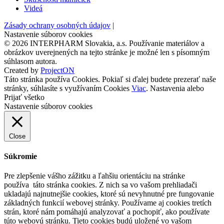
Videá
Zásady ochrany osobných údajov
|
Nastavenie súborov cookies
©
2026
INTERPHARM Slovakia, a.s. Používanie materiálov a
obrázkov uverejnených na tejto stránke je možné len s písomným
súhlasom autora.
Created by
ProjectON
Táto stránka používa Cookies. Pokiaľ si ďalej budete prezerať naše
stránky, súhlasíte s využívaním Cookies
Viac
.
Nastavenia
alebo
Prijať všetko
Nastavenie súborov cookies
Close
Súkromie
Pre zlepšenie vášho zážitku a ľahšiu orientáciu na stránke
používa táto stránka cookies. Z nich sa vo vašom prehliadači
ukladajú najnutnejšie cookies, ktoré sú nevyhnutné pre fungovanie
základných funkcií webovej stránky. Používame aj cookies tretích
strán, ktoré nám pomáhajú analyzovať a pochopiť, ako používate
túto webovú stránku. Tieto cookies budú uložené vo vašom