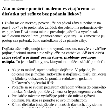
Ako môžeme pomôcť malému vyvíjajúcemu sa
dieťatku pri refluxe bez podania liekov?
Už vám niekto niekedy povedal, že pri pálení záhy si nelíhajte na
pravý bok? Je to preto, lebo žalúdok dospelého má polmesiacovitý
tvar, pričom ľavá strana mierne presahuje pažerák a vytvára tak
malú dierku vhodnú pre „zahniezdenie“ kyseliny. To zamedzuje jej
postup cez pažerák, čoho následkom býva pálenie záhy.
Dojčatá ešte nedisponujú takouto vymoženosťou, navyše vo väčšine
prijímajú tekutú stravu a nie vždy ležia na chrbátiku.
Až keď dieťa
začne sedieť a prijímať pevnú stravu, problémy postupne
ustúpia
. Tu je niekoľko typov, ktorými mu môžete skúsiť pomôcť :
Ak je to možné, uprednostňujte dojčenie. V prípade, že
dojčenie nie je možné, zadovážte si dojčenskú fľašu, pri ktorej
je klinicky dokázané, že pomáha redukovať grckanie –
Dr.Brown´s dojčenská fľaša.
Poraďte sa so svojím pediatrom ohľadom výberu dojčenského
mlieka. Niekedy pomôže výmena za hypoalergénnu verziu.
Pre ľahšie trávenie vyskúšajte pridať do mlieka ryžovú
obilninu. Najskôr sa poraďte so svojím pediatrom.
Kŕmte dieťatko častejšie ale v menších dávkach, aby ste mu