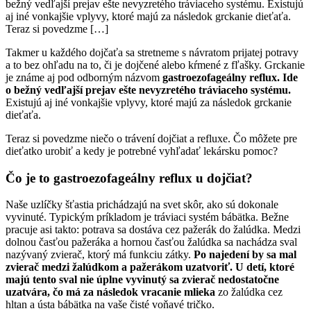
bežný vedľajší prejav ešte nevyzretého tráviaceho systému. Existujú
aj iné vonkajšie vplyvy, ktoré majú za následok grckanie dieťaťa.
Teraz si povedzme […]
Takmer u každého dojčaťa sa stretneme s návratom prijatej potravy
a to bez ohľadu na to, či je dojčené alebo kŕmené z fľašky. Grckanie
je známe aj pod odborným názvom
gastroezofageálny reflux. Ide
o bežný vedľajší prejav ešte nevyzretého tráviaceho systému.
Existujú aj iné vonkajšie vplyvy, ktoré majú za následok grckanie
dieťaťa.
Teraz si povedzme niečo o trávení dojčiat a refluxe. Čo môžete pre
dieťatko urobiť a kedy je potrebné vyhľadať lekársku pomoc?
Čo je to
gastroezofageálny reflux u dojčiat?
Naše uzlíčky šťastia prichádzajú na svet skôr, ako sú dokonale
vyvinuté. Typickým príkladom je tráviaci systém bábätka. Bežne
pracuje asi takto: potrava sa dostáva cez pažerák do žalúdka. Medzi
dolnou časťou pažeráka a hornou časťou žalúdka sa nachádza sval
nazývaný zvierač, ktorý má funkciu zátky.
Po najedení by sa mal
zvierač medzi žalúdkom a pažerákom uzatvoriť. U detí, ktoré
majú tento sval nie úplne vyvinutý sa zvierač nedostatočne
uzatvára, čo má za následok vracanie mlieka
zo žalúdka cez
hltan a ústa bábätka na vaše čisté voňavé tričko.