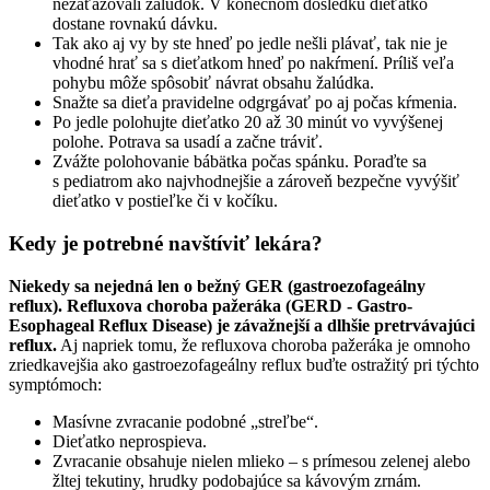
nezaťažovali žalúdok. V konečnom dôsledku dieťatko
dostane rovnakú dávku.
Tak ako aj vy by ste hneď po jedle nešli plávať, tak nie je
vhodné hrať sa s dieťatkom hneď po nakŕmení. Príliš veľa
pohybu môže spôsobiť návrat obsahu žalúdka.
Snažte sa dieťa pravidelne odgrgávať po aj počas kŕmenia.
Po jedle polohujte dieťatko 20 až 30 minút vo vyvýšenej
polohe. Potrava sa usadí a začne tráviť.
Zvážte polohovanie bábätka počas spánku. Poraďte sa
s pediatrom ako najvhodnejšie a zároveň bezpečne vyvýšiť
dieťatko v postieľke či v kočíku.
Kedy je potrebné navštíviť lekára?
Niekedy sa nejedná len o bežný GER (gastroezofageálny
reflux). Refluxova choroba pažeráka (GERD - Gastro-
Esophageal Reflux Disease) je závažnejší a dlhšie pretrvávajúci
reflux.
Aj napriek tomu, že refluxova choroba pažeráka je omnoho
zriedkavejšia ako gastroezofageálny reflux buďte ostražitý pri týchto
symptómoch:
Masívne zvracanie podobné „streľbe“.
Dieťatko neprospieva.
Zvracanie obsahuje nielen mlieko – s prímesou zelenej alebo
žltej tekutiny, hrudky podobajúce sa kávovým zrnám.