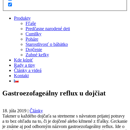
Produkty
Fľaše
Predčasne narodené deti
Cumlíky
Poháre
Starostlivosť o bábätko
Dojčenie
Zubné kefky
Kde kúpiť
Rady a tipy
Články a videá
Kontakt
Gastroezofageálny reflux u dojčiat
18. júla 2019
|
Články
Takmer u každého dojčaťa sa stretneme s návratom prijatej potravy
a to bez ohľadu na to, či je dojčené alebo kŕmené z fľašky. Grckanie
je známe aj pod odborným názvom gastroezofageálny reflux. Ide o