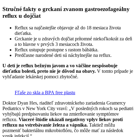
Stručné fakty o grckaní zvanom
gastroezofageálny
reflux u dojčiat
Reflux sa najčastejšie objavuje až do 18 mesiaca života
dieťatka.
Grckanie je u zdravých dojčiat prítomné niekoľkokrát za deň
a to hlavne v prvých 3 mesiacoch života.
Reflux ustupuje postupne s rastom bábätka.
Predčasne narodené deti sú náchylnejšie na reflux.
U detí je reflux bežným javom a vo väčšine nespôsobuje
dieťatku bolesti, preto nie je dôvod na obavy.
V tomto prípade je
vyhľadanie lekárskej pomoci zbytočné.
Fľaše zo skla a BPA free plastu
Doktor Dyan Hes, riaditeľ zdravotníckeho zariadenia Gramercy
Pediatrics v New York City vraví: „V posledných rokoch sa pediatri
vyhýbajú predpisovaniu liekov na zmierňovanie symptómov
refluxu.
Viaceré štúdie ukázali negatívny vplyv liekov proti
refluxu na vstrebávanie železa a vápnika.
Taktiež môžu
pozmeniť bakteriálnu mikrobioflóru, čo môže mať za následok
vznik infekcií.“