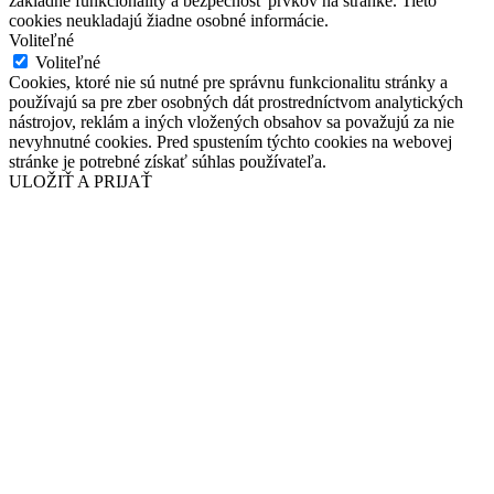
základné funkcionality a bezpečnosť prvkov na stránke. Tieto
cookies neukladajú žiadne osobné informácie.
Voliteľné
Voliteľné
Cookies, ktoré nie sú nutné pre správnu funkcionalitu stránky a
používajú sa pre zber osobných dát prostredníctvom analytických
nástrojov, reklám a iných vložených obsahov sa považujú za nie
nevyhnutné cookies. Pred spustením týchto cookies na webovej
stránke je potrebné získať súhlas používateľa.
ULOŽIŤ A PRIJAŤ