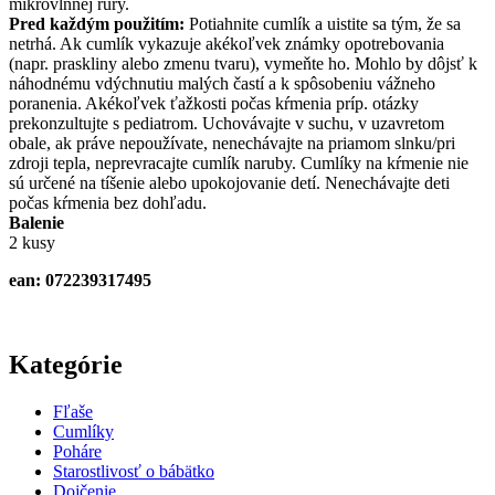
mikrovlnnej rúry.
Pred každým použitím:
Potiahnite cumlík a uistite sa tým, že sa
netrhá. Ak cumlík vykazuje akékoľvek známky opotrebovania
(napr. praskliny alebo zmenu tvaru), vymeňte ho. Mohlo by dôjsť k
náhodnému vdýchnutiu malých častí a k spôsobeniu vážneho
poranenia. Akékoľvek ťažkosti počas kŕmenia príp. otázky
prekonzultujte s pediatrom. Uchovávajte v suchu, v uzavretom
obale, ak práve nepoužívate, nenechávajte na priamom slnku/pri
zdroji tepla, neprevracajte cumlík naruby. Cumlíky na kŕmenie nie
sú určené na tíšenie alebo upokojovanie detí. Nenechávajte deti
počas kŕmenia bez dohľadu.
Balenie
2 kusy
ean: 072239317495
Kategórie
Fľaše
Cumlíky
Poháre
Starostlivosť o bábätko
Dojčenie