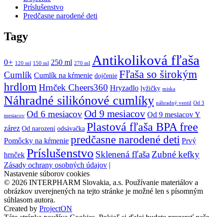
Príslušenstvo
Predčasne narodené deti
Tagy
Antikoliková fľaša
0+
250 ml
120 ml
150 ml
270 ml
Fľaša so širokým
Cumlík
Cumlík na kŕmenie
dojčenie
hrdlom
Hrnček Cheers360
Hryzadlo
lyžičky
miska
Náhradné silikónové cumlíky
náhradný ventil
Od 3
Od 9 mesiacov
Od 6 mesiacov
Od 9 mesiacov Y
mesiacov
Plastová fľaša BPA free
zárez
Od narození
odsávačka
predčasne narodené deti
Pomôcky na kŕmenie
Prvý
Príslušenstvo
Sklenená fľaša
Zubné kefky
hrnček
Zásady ochrany osobných údajov
|
Nastavenie súborov cookies
©
2026
INTERPHARM Slovakia, a.s. Používanie materiálov a
obrázkov uverejnených na tejto stránke je možné len s písomným
súhlasom autora.
Created by
ProjectON