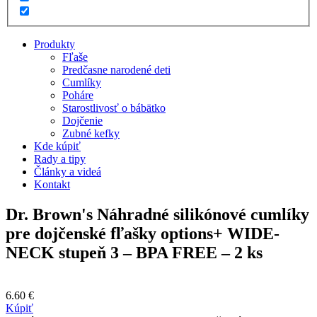
Produkty
Fľaše
Predčasne narodené deti
Cumlíky
Poháre
Starostlivosť o bábätko
Dojčenie
Zubné kefky
Kde kúpiť
Rady a tipy
Články a videá
Kontakt
Dr. Brown's Náhradné silikónové cumlíky
pre dojčenské fľašky options+ WIDE-
NECK stupeň 3 – BPA FREE – 2 ks
6.60
€
Kúpiť