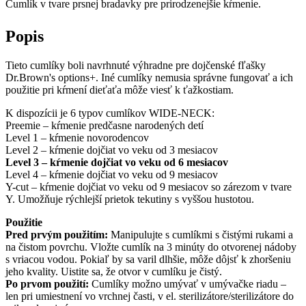
Cumlík v tvare prsnej bradavky pre prirodzenejšie kŕmenie.
Popis
Tieto cumlíky boli navrhnuté výhradne pre dojčenské fľašky
Dr.Brown's options+. Iné cumlíky nemusia správne fungovať a ich
použitie pri kŕmení dieťaťa môže viesť k ťažkostiam.
K dispozícii je 6 typov cumlíkov WIDE-NECK:
Preemie – kŕmenie predčasne narodených detí
Level 1 – kŕmenie novorodencov
Level 2 – kŕmenie dojčiat vo veku od 3 mesiacov
Level 3 – kŕmenie dojčiat vo veku od 6 mesiacov
Level 4 – kŕmenie dojčiat vo veku od 9 mesiacov
Y-cut – kŕmenie dojčiat vo veku od 9 mesiacov so zárezom v tvare
Y. Umožňuje rýchlejší prietok tekutiny s vyššou hustotou.
Použitie
Pred prvým použitím:
Manipulujte s cumlíkmi s čistými rukami a
na čistom povrchu. Vložte cumlík na 3 minúty do otvorenej nádoby
s vriacou vodou. Pokiaľ by sa varil dlhšie, môže dôjsť k zhoršeniu
jeho kvality. Uistite sa, že otvor v cumlíku je čistý.
Po prvom použití:
Cumlíky možno umývať v umývačke riadu –
len pri umiestnení vo vrchnej časti, v el. sterilizátore/sterilizátore do