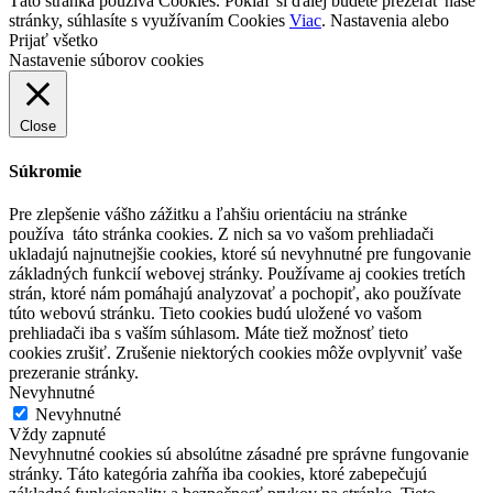
Táto stránka používa Cookies. Pokiaľ si ďalej budete prezerať naše
stránky, súhlasíte s využívaním Cookies
Viac
.
Nastavenia
alebo
Prijať všetko
Nastavenie súborov cookies
Close
Súkromie
Pre zlepšenie vášho zážitku a ľahšiu orientáciu na stránke
používa táto stránka cookies. Z nich sa vo vašom prehliadači
ukladajú najnutnejšie cookies, ktoré sú nevyhnutné pre fungovanie
základných funkcií webovej stránky. Používame aj cookies tretích
strán, ktoré nám pomáhajú analyzovať a pochopiť, ako používate
túto webovú stránku. Tieto cookies budú uložené vo vašom
prehliadači iba s vaším súhlasom. Máte tiež možnosť tieto
cookies zrušiť. Zrušenie niektorých cookies môže ovplyvniť vaše
prezeranie stránky.
Nevyhnutné
Nevyhnutné
Vždy zapnuté
Nevyhnutné cookies sú absolútne zásadné pre správne fungovanie
stránky. Táto kategória zahŕňa iba cookies, ktoré zabepečujú